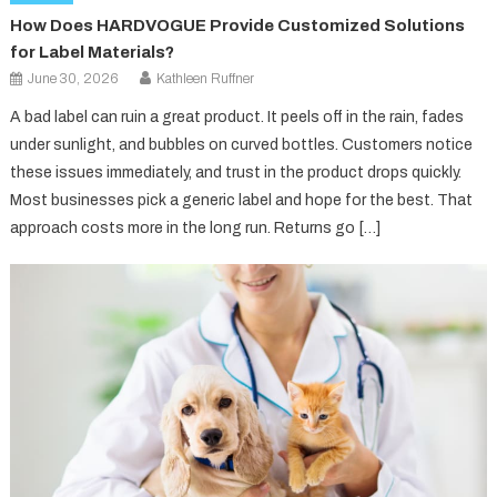
How Does HARDVOGUE Provide Customized Solutions
for Label Materials?
June 30, 2026
Kathleen Ruffner
A bad label can ruin a great product. It peels off in the rain, fades
under sunlight, and bubbles on curved bottles. Customers notice
these issues immediately, and trust in the product drops quickly.
Most businesses pick a generic label and hope for the best. That
approach costs more in the long run. Returns go […]