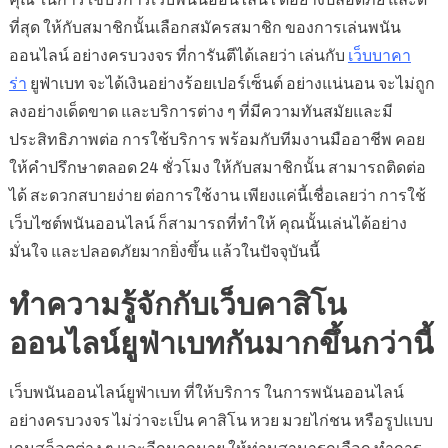
ที่สุด ให้กับสมาชิกนั้นเลือกสมัครสมาชิก ของการเล่นพนัน
ออนไลน์ อย่างครบวงจร ที่การันตีได้เลยว่า เล่นกับ
เว็บบาคา
ร่า
ยูฟ่าเบท จะได้เงินอย่างร้อยเปอร์เซ็นต์ อย่างแน่นอน จะไม่ถูก
ลงอย่างเด็ดขาด และบริการต่าง ๆ ที่มีความทันสมัยและมี
ประสิทธิภาพต่อ การใช้บริการ พร้อมกับทีมงานมืออาชีพ คอย
ให้คำปรึกษาตลอด 24 ชั่วโมง ให้กับสมาชิกนั้น สามารถติดต่อ
ได้ สะดวกสบายง่าย ต่อการใช้งาน เพียงแค่นี้เชื่อเลยว่า การใช้
เว็บไซต์พนันออนไลน์ ก็สามารถที่ทำให้ คุณนั้นเล่นได้อย่าง
มั่นใจ และปลอดภัยมากยิ่งขึ้น แล้วในปัจจุบันนี้
ทำความรู้จักกับเว็บคาสิโน
ออนไลน์ยูฟ่าเบทกันมากขึ้นกว่านี้
เว็บพนันออนไลน์ยูฟ่าเบท ที่ให้บริการ ในการพนันออนไลน์
อย่างครบวงจร ไม่ว่าจะเป็น คาสิโน หวย มวยไก่ชน หรือรูปแบบ