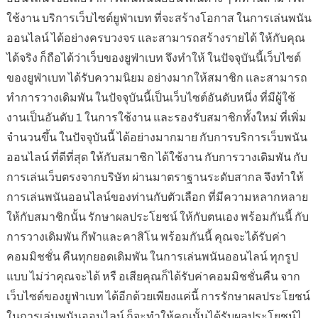
ใช้งาน บริการเว็บไซต์ยูฟ่าเบท ที่จะสร้างโอกาส ในการเล่นพนัน
ออนไลน์ ได้อย่างครบวงจร และสามารถสร้างรายได้ ให้กับคุณ
ได้จริง ก็ถือได้ว่าเว็บของยูฟ่าเบท จึงทำให้ ในปัจจุบันนี้เว็บไซต์
ของยูฟ่าเบท ได้รับความนิยม อย่างมากให้สมาชิก และสามารถ
ทำการวางเดิมพัน ในปัจจุบันนี้เป็นเว็บไซต์อันดับหนึ่ง ที่มีผู้ใช้
งานเป็นอันดับ 1 ในการใช้งาน และรองรับสมาชิกทั้งใหม่ ที่เพิ่ม
จำนวนขึ้น ในปัจจุบันนี้ ได้อย่างมากมาย กับการบริการเว็บพนัน
ออนไลน์ ที่ดีที่สุด ให้กับสมาชิก ได้ใช้งาน กับการวางเดิมพัน กับ
การเล่นเว็บตรงจากบริษัท ผ่านมาตราฐานระดับสากล จึงทำให้
การเล่นพนันออนไลน์ของท่านกับตัวเลือก ที่มีความหลากหลาย
ให้กับสมาชิกนั้น รักษาผลประโยชน์ ให้กับตนเอง พร้อมกันนี้ กับ
การวางเดิมพัน กีฬาและคาสิโน พร้อมกันนี้ คุณจะได้รับค่า
คอมมิชชั่น คืนทุกยอดเดิมพัน ในการเล่นพนันออนไลน์ ทุกรูป
แบบ ไม่ว่าคุณจะได้ หรื อเสียคุณก็ได้รับค่าคอมมิชชั่นคืน จาก
เว็บไซต์ของยูฟ่าเบท ได้อีกด้วยเพียงแค่นี้ การรักษาผลประโยชน์
ในการเล่นพนันออนไลน์ ก็จะทำให้คุณนั้นได้รับผลประโยชน์ไ