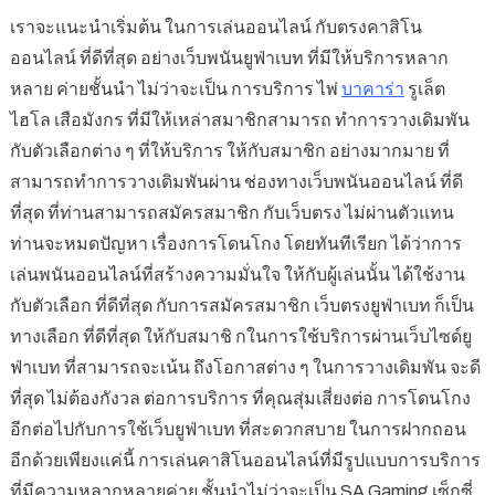
เราจะแนะนำเริ่มต้น ในการเล่นออนไลน์ กับตรงคาสิโน
ออนไลน์ ที่ดีที่สุด อย่างเว็บพนันยูฟ่าเบท ที่มีให้บริการหลาก
หลาย ค่ายชั้นนำ ไม่ว่าจะเป็น การบริการ ไพ่
บาคาร่า
รูเล็ต
ไฮโล เสือมังกร ที่มีให้เหล่าสมาชิกสามารถ ทำการวางเดิมพัน
กับตัวเลือกต่าง ๆ ที่ให้บริการ ให้กับสมาชิก อย่างมากมาย ที่
สามารถทำการวางเดิมพันผ่าน ช่องทางเว็บพนันออนไลน์ ที่ดี
ที่สุด ที่ท่านสามารถสมัครสมาชิก กับเว็บตรง ไม่ผ่านตัวแทน
ท่านจะหมดปัญหา เรื่องการโดนโกง โดยทันทีเรียก ได้ว่าการ
เล่นพนันออนไลน์ที่สร้างความมั่นใจ ให้กับผู้เล่นนั้น ได้ใช้งาน
กับตัวเลือก ที่ดีที่สุด กับการสมัครสมาชิก เว็บตรงยูฟ่าเบท ก็เป็น
ทางเลือก ที่ดีที่สุด ให้กับสมาชิ กในการใช้บริการผ่านเว็บไซด์ยู
ฟ่าเบท ที่สามารถจะเน้น ถึงโอกาสต่าง ๆ ในการวางเดิมพัน จะดี
ที่สุด ไม่ต้องกังวล ต่อการบริการ ที่คุณสุ่มเสี่ยงต่อ การโดนโกง
อีกต่อไปกับการใช้เว็บยูฟ่าเบท ที่สะดวกสบาย ในการฝากถอน
อีกด้วยเพียงแค่นี้ การเล่นคาสิโนออนไลน์ที่มีรูปแบบการบริการ
ที่มีความหลากหลายค่าย ชั้นนำไม่ว่าจะเป็น SA Gaming เซ็กซี่