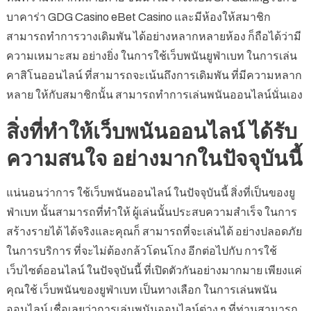
บาคาร่า GDG Casino eBet Casino และมีห้องให้สมาชิก
สามารถทำการวางเดิมพัน ได้อย่างหลากหลายห้อง ก็ถือได้ว่ามี
ความเหมาะสม อย่างยิ่ง ในการใช้เว็บพนันยูฟ่าเบท ในการเล่น
คาสิโนออนไลน์ ที่สามารถจะเน้นถึงการเดิมพัน ที่มีความหลาก
หลาย ให้กับสมาชิกนั้น สามารถทำการเล่นพนันออนไลน์นั่นเอง
สิ่งที่ทำให้เว็บพนันออนไลน์ ได้รับ
ความสนใจ อย่างมากในปัจจุบันนี้
แน่นอนว่าการ ใช้เว็บพนันออนไลน์ ในปัจจุบันนี้ สิ่งที่เป็นของยู
ฟ่าเบท นั้นสามารถที่ทำให้ ผู้เล่นนั้นประสบความสำเร็จ ในการ
สร้างรายได้ ได้จริงและคุณก็ สามารถที่จะเล่นได้ อย่างปลอดภัย
ในการบริการ ที่จะไม่ต้องกล้วโดนโกง อีกต่อไปกับ การใช้
เว็บไซต์ออนไลน์ ในปัจจุบันนี้ ที่เปิดตัวกันอย่างมากมาย เพียงแค่
คุณใช้ เว็บพนันของยูฟ่าเบท เป็นทางเลือก ในการเล่นพนัน
ออนไลน์ เชื่อเลยว่าการเล่นพนันออนไลน์ต่าง ๆ ที่ท่านสามารถ